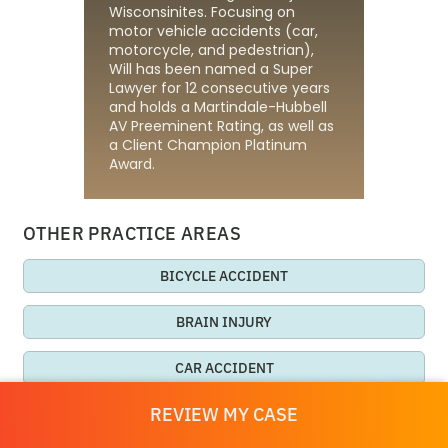
Wisconsinites. Focusing on
motor vehicle accidents (car,
motorcycle, and pedestrian),
Will has been named a Super
Lawyer for 12 consecutive years
and holds a Martindale-Hubbell
AV Preeminent Rating, as well as
a Client Champion Platinum
Award.
OTHER PRACTICE AREAS
BICYCLE ACCIDENT
BRAIN INJURY
CAR ACCIDENT
REVIEW MY CASE
DOG BITE