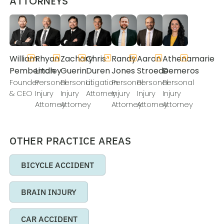
ATTORNEYS
William
Rhyan
Zachary
Chris
Randy
Aaron
Athenamarie
Pemberton
Lindley
Guerin
Duren
Jones
Stroede
Demeros
Founder
Personal
Personal
Litigation
Personal
Personal
Personal
& CEO
Injury
Injury
Attorney
Injury
Injury
Injury
Attorney
Attorney
Attorney
Attorney
Attorney
OTHER PRACTICE AREAS
BICYCLE ACCIDENT
BRAIN INJURY
CAR ACCIDENT