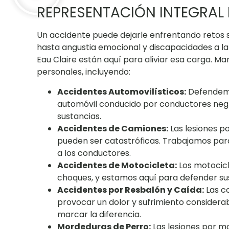
REPRESENTACIÓN INTEGRAL 
Un accidente puede dejarle enfrentando retos s
hasta angustia emocional y discapacidades a l
Eau Claire están aquí para aliviar esa carga. 
personales, incluyendo:
Accidentes Automovilísticos:
Defendemo
automóvil conducido por conductores negli
sustancias.
Accidentes de Camiones:
Las lesiones p
pueden ser catastróficas. Trabajamos para
a los conductores.
Accidentes de Motocicleta:
Los motocicl
choques, y estamos aquí para defender su
Accidentes por Resbalón y Caída:
Las c
provocar un dolor y sufrimiento considera
marcar la diferencia.
Mordeduras de Perro:
Las lesiones por m