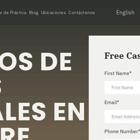
English
s de Práctica
Blog
Ubicaciones
Contáctenos
OS DE
Free Ca
S
First Name
*
LES EN
Email
*
IRE
Phone Number