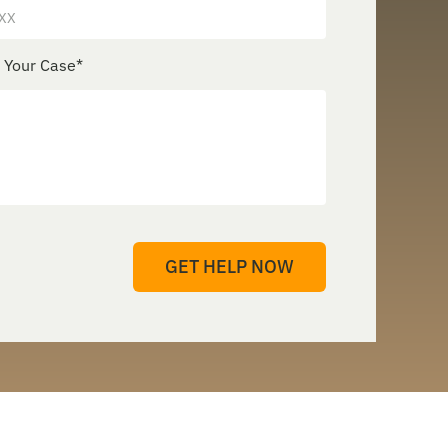
e Your Case
*