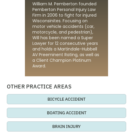
William M. Pemberton founded
Pemberton Personal Injury Law
Firm in 2006 to fight for injured
Wisconsinites. Focusing on
motor vehicle accidents (car,
motorcycle, and pedestrian),
Will has been named a Super
Lawyer for 12 consecutive years
and holds a Martindale-Hubbell
AV Preeminent Rating, as well as
a Client Champion Platinum
Award.
OTHER PRACTICE AREAS
BICYCLE ACCIDENT
BOATING ACCIDENT
BRAIN INJURY