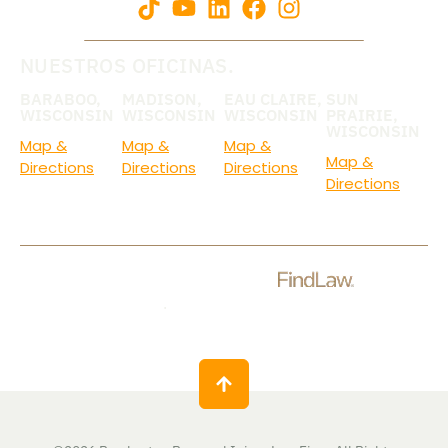
NUESTROS OFICINAS.
BARABOO,
MADISON,
EAU CLAIRE,
SUN
WISCONSIN
WISCONSIN
WISCONSIN
PRAIRIE,
WISCONSIN
Map &
Map &
Map &
Map &
Directions
Directions
Directions
Directions
Consulte nuestras
calificaciones
.