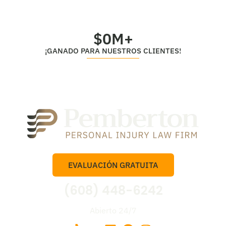
$
0
M+
¡GANADO PARA NUESTROS CLIENTES!
EVALUACIÓN GRATUITA
(608) 448-6242
Abierto 24/7