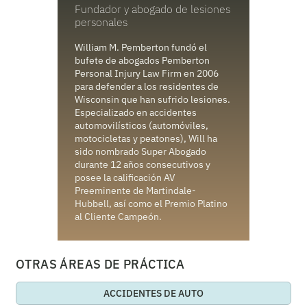
Fundador y abogado de lesiones
personales
William M. Pemberton fundó el
bufete de abogados Pemberton
Personal Injury Law Firm en 2006
para defender a los residentes de
Wisconsin que han sufrido lesiones.
Especializado en accidentes
automovilísticos (automóviles,
motocicletas y peatones), Will ha
sido nombrado Super Abogado
durante 12 años consecutivos y
posee la calificación AV
Preeminente de Martindale-
Hubbell, así como el Premio Platino
al Cliente Campeón.
OTRAS ÁREAS DE PRÁCTICA
ACCIDENTES DE AUTO