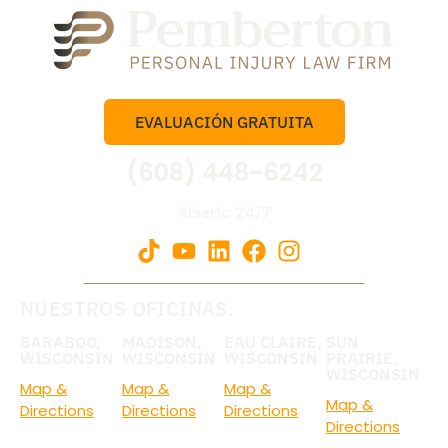
EVALUACIÓN GRATUITA
(608) 448-6242
Abierto 24/7
NUESTROS OFICINAS.
BARABOO,
MADISON,
EAU CLAIRE,
SUN
WISCONSIN
WISCONSIN
WISCONSIN
PRAIRIE,
WISCONSIN
Map &
Map &
Map &
Map &
Directions
Directions
Directions
Directions