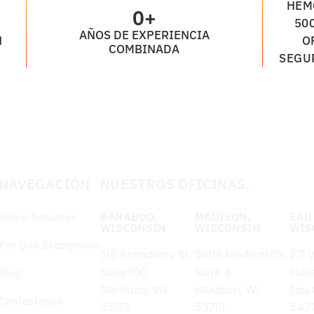
HEM
0
+
50
AÑOS DE EXPERIENCIA
N
O
COMBINADA
SEGU
NAVEGACIÓN
NUESTROS OFICINAS.
Sobre Nosotros
BARABOO,
MADISON,
EAU
WISCONSIN
WISCONSIN
WIS
Por Que Escogernos
315 Broadway St,
5609 Medical Cir,
221 
Suite 100
Suite 4
Suit
Blog
Baraboo, WI
Madison, WI
Eau 
Contactenos
53913
53719
547