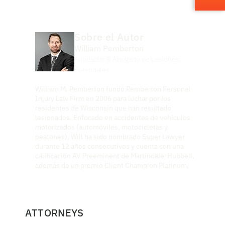
Sobre el Autor
William Pemberton
Fundador & Abogado de Lesiones
Personales
William M. Pemberton fundó Pemberton Personal
Injury Law Firm en 2006 para luchar por los
residentes de Wisconsin que han resultado
lesionados. Enfocado en accidentes de vehículos
motorizados (automóviles, motocicletas y
peatones), Will ha sido nombrado Super Lawyer
durante 12 años consecutivos y cuenta con una
calificación AV Preeminent de Martindale-Hubbell,
además de un premio Client Champion Platinum.
ATTORNEYS