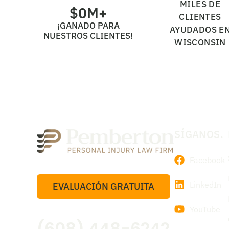
MILES DE
$
0
M+
CLIENTES
¡GANADO PARA
AYUDADOS E
NUESTROS CLIENTES!
WISCONSIN
SÍGANOS.
Facebook
LinkedIn
EVALUACIÓN GRATUITA
YouTube
(608) 448-6242