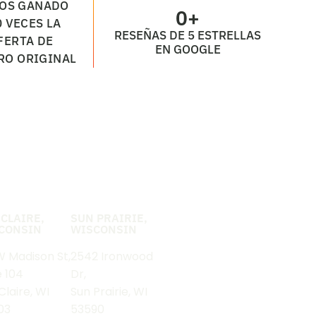
OS GANADO
0
+
0 VECES LA
RESEÑAS DE 5 ESTRELLAS
FERTA DE
EN GOOGLE
RO ORIGINAL
 CLAIRE,
SUN PRAIRIE,
CONSIN
WISCONSIN
W Madison St,
2542 Ironwood
e 104
Dr,
Claire, WI
Sun Prairie, WI
03
53590