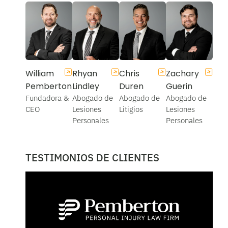
William
Rhyan
Chris
Zachary
Pemberton
Lindley
Duren
Guerin
Fundadora &
Abogado de
Abogado de
Abogado de
CEO
Lesiones
Litigios
Lesiones
Personales
Personales
TESTIMONIOS DE CLIENTES